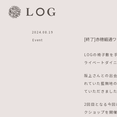
Skip
to
content
2024.08.19
[終了]赤穂緞通ワ
Event
LOGの椅子敷を
ライベートダイ
阪上さんとの出会
れていた藍無地の
ていただきまし
2回目となる今
クショップを開