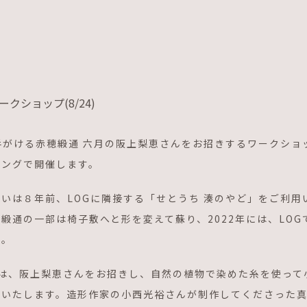
ークショップ(8/24)
手がける赤穂緞通 六月の阪上梨恵さんをお招きするワークショップを
ニングで開催します。
いは８年前、LOGに隣接する「せとうち 湊のやど」をご利
緞通の一部は椅子敷へと形を変えて蘇り、2022年には、LO
た。
回は、阪上梨恵さんをお招きし、自然の植物で染めた糸を使って
催いたします。造形作家の小西光裕さんが制作してくださった