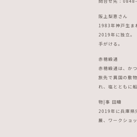
問合せ先：0848-2
阪上梨恵さん
1983年神戸生
2019年に独立
手がける。
赤穂緞通
赤穂緞通は、か
旅先で異国の敷
れ、塩とともに
物|事 田疇
2019年に兵庫
展、ワークショ