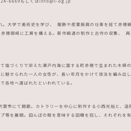
4-6669もしくはinfo@l-og.jp
まれ。大学で美術史を学び、 服飾や産業振興の仕事を経て赤穂
。 赤穂御崎に工房を構える。新作緞通の制作と古作の収集、 
つて塩づくりで栄えた瀬戸内海に面する町赤穂で生まれた木綿
物に魅せられた一人の女性が、長い年月をかけて技法を編み出
船で各地へ運ばれたといわれている。
県宍粟市にて開廊。カトラリーを中心に制作する小西光裕と、
ップ等を展開。田んぼの畦を意味する田疇を冠し、それぞれを