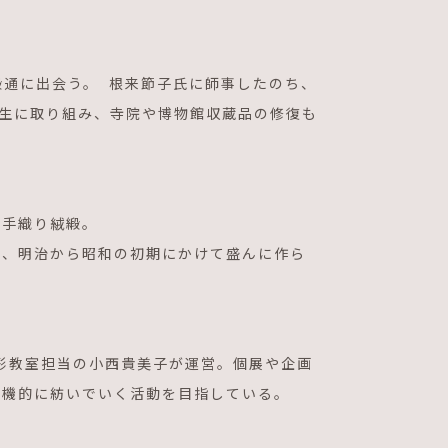
緞通に出会う。 根来節子氏に師事したのち、
再生に取り組み、寺院や博物館収蔵品の修復も
の手織り絨緞。
し、明治から昭和の初期にかけて盛んに作ら
造形教室担当の小西貴美子が運営。個展や企画
有機的に紡いでいく活動を目指している。