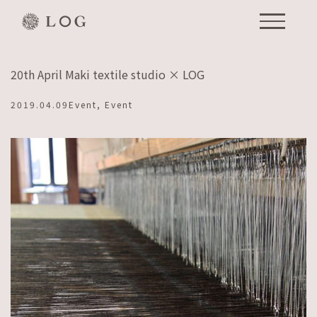
Skip
to
content
20th April Maki textile studio × LOG
2019.04.09
Event
,
Event