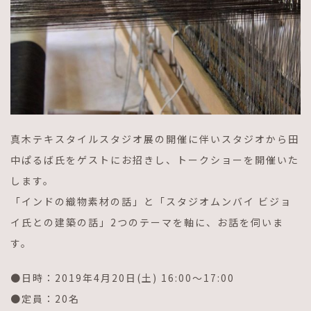
真木テキスタイルスタジオ展の開催に伴いスタジオから田
中ぱるば氏をゲストにお招きし、トークショーを開催いた
します。
「インドの織物素材の話」と「スタジオムンバイ ビジョ
イ氏との建築の話」
2
つのテーマを軸に、お話を伺いま
す。
●日時：
2019
年
4
月
20
日
(
土
) 16:00
〜
17:00
●定員：
20
名