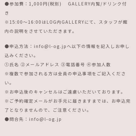
●参加費：
1,000
円
(
税別
)
GALLERY
内覧
/
ドリンク付
き
※
15:00
〜
16:00
は
LOG
内
GALLERY
にて、スタッフが館
内の説明をさせていただきます。
●申込方法：
info@l-og.jp
へ以下の情報を記入しお申し
込みください。
①氏名 ②メールアドレス ③電話番号 ④参加人数
※複数で参加される方は全員の申込事項をご記入くださ
い。
※お申込後のキャンセルはご遠慮いただいております。
※ご予約確定メールがお手元に届きますまでは、お申込完
了となりませんので、ご注意ください。
●問合先：
info@l-og.jp